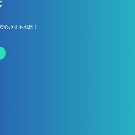
链
，安心睡觉不用愁！